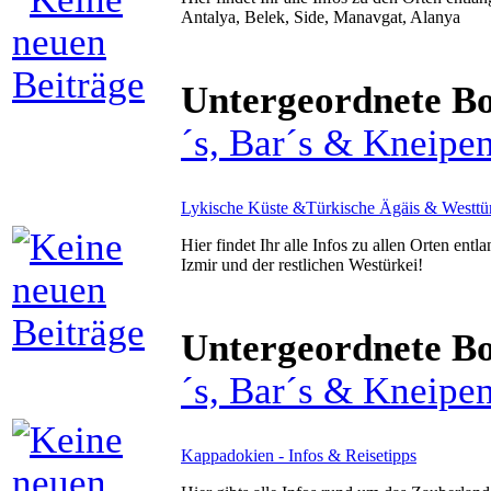
Antalya, Belek, Side, Manavgat, Alanya
Untergeordnete B
´s, Bar´s & Kneipe
Lykische Küste &Türkische Ägäis & Westtürk
Hier findet Ihr alle Infos zu allen Orten entl
Izmir und der restlichen Westürkei!
Untergeordnete B
´s, Bar´s & Kneipe
Kappadokien - Infos & Reisetipps