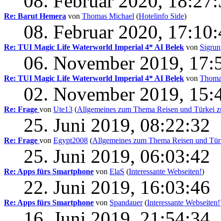
08. Februar 2020, 18:27
Re: Barut Hemera
von
Thomas Michael
(
Hotelinfo Side
)
08. Februar 2020, 17:10
Re: TUI Magic Life Waterworld Imperial 4* AI Belek
von
Sigrun
06. November 2019, 17:
Re: TUI Magic Life Waterworld Imperial 4* AI Belek
von
Thoma
02. November 2019, 15:
Re: Frage
von
Ute13
(
Allgemeines zum Thema Reisen und Türkei zu
25. Juni 2019, 08:22:32
Re: Frage
von
Egypt2008
(
Allgemeines zum Thema Reisen und Türke
25. Juni 2019, 06:03:42
Re: Apps fürs Smartphone
von
ElaS
(
Interessante Webseiten!
)
22. Juni 2019, 16:03:46
Re: Apps fürs Smartphone
von
Spandauer
(
Interessante Webseiten!
16. Juni 2019, 21:54:34