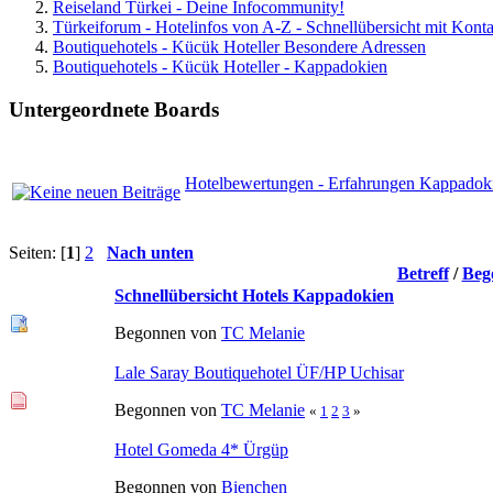
Reiseland Türkei - Deine Infocommunity!
Türkeiforum - Hotelinfos von A-Z - Schnellübersicht mit Konta
Boutiquehotels - Kücük Hoteller Besondere Adressen
Boutiquehotels - Kücük Hoteller - Kappadokien
Untergeordnete Boards
Hotelbewertungen - Erfahrungen Kappadoki
Seiten: [
1
]
2
Nach unten
Betreff
/
Beg
Schnellübersicht Hotels Kappadokien
Begonnen von
TC Melanie
Lale Saray Boutiquehotel ÜF/HP Uchisar
Begonnen von
TC Melanie
«
1
2
3
»
Hotel Gomeda 4* Ürgüp
Begonnen von
Bienchen