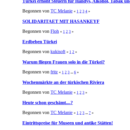
Türkei erhöht Steuern für Handys, Alkohol, Tabak un
Begonnen von
TC Melanie
«
1
2
3
4
»
SOLIDARITAET MIT HASANKEYF
Begonnen von
Floh
«
1
2
3
»
Erdbeben Türkei
Begonnen von
kukisoft
«
1
2
»
Warum fliegen Frauen solo in die Türkei?
Begonnen von
fritz
«
1
2
3
...
6
»
Wochenmärkte an der türkischen Riviera
Begonnen von
TC Melanie
«
1
2
3
»
Heute schon geschämt....?
Begonnen von
TC Melanie
«
1
2
3
...
7
»
Eintrittspreise für Museen und antike Stätten!