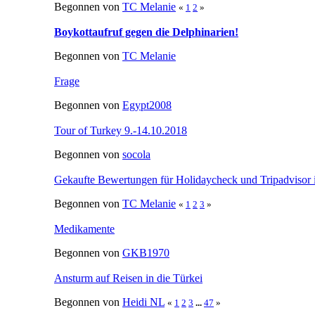
Begonnen von
TC Melanie
«
1
2
»
Boykottaufruf gegen die Delphinarien!
Begonnen von
TC Melanie
Frage
Begonnen von
Egypt2008
Tour of Turkey 9.-14.10.2018
Begonnen von
socola
Gekaufte Bewertungen für Holidaycheck und Tripadvisor
Begonnen von
TC Melanie
«
1
2
3
»
Medikamente
Begonnen von
GKB1970
Ansturm auf Reisen in die Türkei
Begonnen von
Heidi NL
«
1
2
3
...
47
»