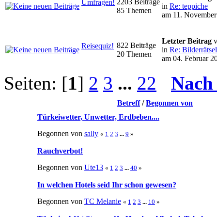
2203 Beiträge
Umfragen!
in
Re: teppiche
85 Themen
am 11. November 
Letzter Beitrag
v
822 Beiträge
Reisequiz!
in
Re: Bilderrätsel
20 Themen
am 04. Februar 2
Seiten: [
1
]
2
3
...
22
Nach
Betreff
/
Begonnen von
Türkeiwetter, Unwetter, Erdbeben....
Begonnen von
sally
«
1
2
3
...
9
»
Rauchverbot!
Begonnen von
Ute13
«
1
2
3
...
40
»
In welchen Hotels seid Ihr schon gewesen?
Begonnen von
TC Melanie
«
1
2
3
...
10
»