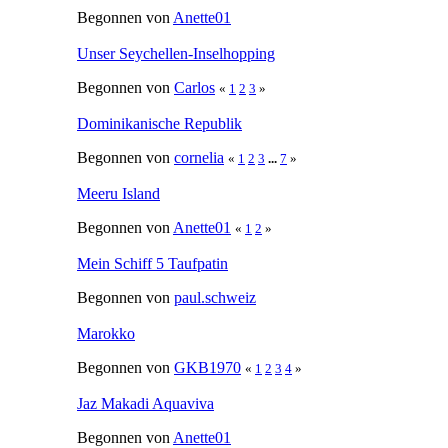
Begonnen von
Anette01
Unser Seychellen-Inselhopping
Begonnen von
Carlos
«
1
2
3
»
Dominikanische Republik
Begonnen von
cornelia
«
1
2
3
...
7
»
Meeru Island
Begonnen von
Anette01
«
1
2
»
Mein Schiff 5 Taufpatin
Begonnen von
paul.schweiz
Marokko
Begonnen von
GKB1970
«
1
2
3
4
»
Jaz Makadi Aquaviva
Begonnen von
Anette01