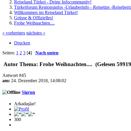
Reiseland Türkei - Deine Infocommunity!
Türkeiforum Regionsinfos -Urlauberinfo - Reisetips -Reiseberi
Willkommen im Reiseland Türkei!
Grüsse & Offizielles!
Frohe Weihnachten....
« vorheriges
nächstes »
Drucken
Seiten:
1
2
3
[
4
]
Nach unten
Autor
Thema: Frohe Weihnachten.... (Gelesen 59919
Antwort #45
am:
24. Dezember 2018, 14:08:02
Sigrun
Arkadaşlar!
300